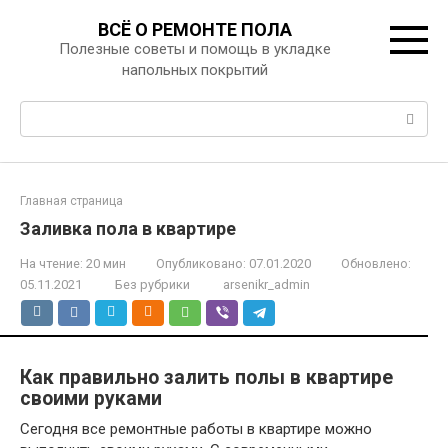
Перейти
ВСЁ О РЕМОНТЕ ПОЛА
к
Полезные советы и помощь в укладке
контенту
напольных покрытий
Поиск:
Главная страница
Заливка пола в квартире
На чтение:
20 мин
Опубликовано:
07.01.2020
Обновлено:
05.11.2021
Без рубрики
arsenikr_admin
Как правильно залить полы в квартире
своими руками
Сегодня все ремонтные работы в квартире можно