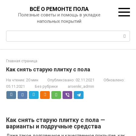
Перейти
ВСЁ О РЕМОНТЕ ПОЛА
к
Полезные советы и помощь в укладке
контенту
напольных покрытий
Поиск:
Главная страница
Как снять старую плитку с пола
На чтение:
20 мин
Опубликовано:
02.11.2021
Обновлено:
05.11.2021
Без рубрики
arsenikr_admin
Как снять старую плитку с пола —
варианты и подручные средства
Даже такое долговечное и качественное покрытие, как