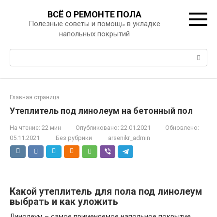
Перейти
ВСЁ О РЕМОНТЕ ПОЛА
к
Полезные советы и помощь в укладке
контенту
напольных покрытий
Поиск:
Главная страница
Утеплитель под линолеум на бетонный пол
На чтение:
22 мин
Опубликовано:
22.01.2021
Обновлено:
05.11.2021
Без рубрики
arsenikr_admin
Какой утеплитель для пола под линолеум
выбрать и как уложить
Линолеум – самое применяемое напольное покрытие.